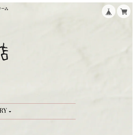
リー⁂
RY