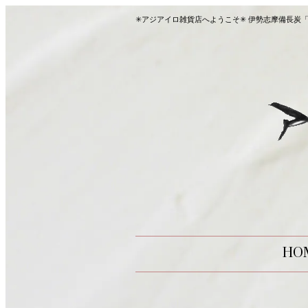
✳︎アジアイロ雑貨店へようこそ✳︎ 伊勢志摩備
HO