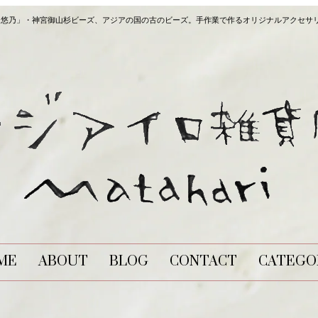
長炭「悠乃」・神宮御山杉ビーズ、アジアの国の古のビーズ。手作業で作るオリジナルアクセサ
ME
ABOUT
BLOG
CONTACT
CATEGO