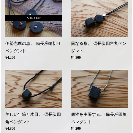
SOLDOUT
伊勢志摩の恵。-備長炭輪切り
異なる形。-備長炭四角丸ペン
ペンダント-
ダント-
¥4,200
¥4,800
美しい年輪と木目。-備長炭四
個性を主張する。-備長炭四角
角ペンダント-
ペンダント-
¥4,800
¥4,200