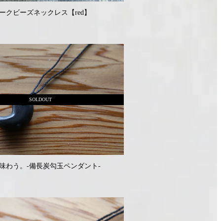
ークビーズネックレス【red】
SOLDOUT
味わう。-備長炭勾玉ペンダント-