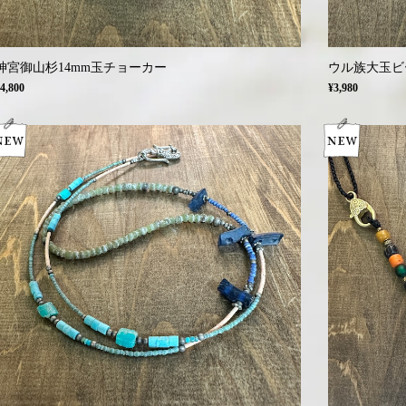
神宮御山杉14mm玉チョーカー
ウル族大玉ビーズ
4,800
¥3,980