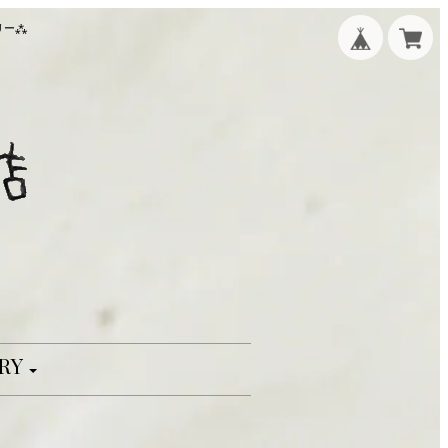
リー⁂
RY