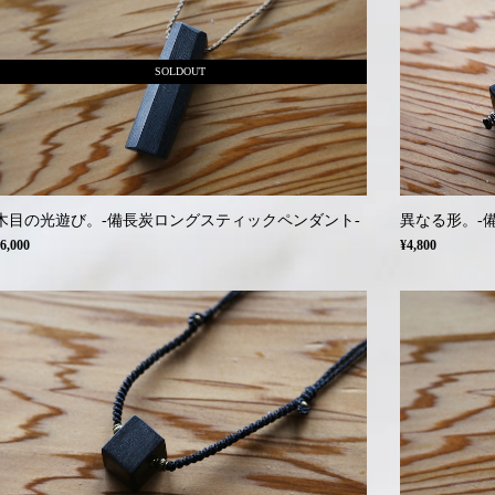
SOLDOUT
木目の光遊び。-備長炭ロングスティックペンダント-
異なる形。-
6,000
¥4,800