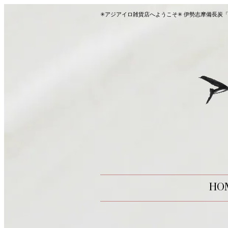
✳︎アジアイロ雑貨店へようこそ✳︎ 伊勢志摩備
HO