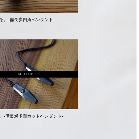
る。-備長炭四角ペンダント-
SOLDOUT
。-備長炭多面カットペンダント-