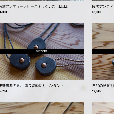
民族アンティークビーズネックレス【khaki】
民族アンティ
6,000
¥8,000
SOLDOUT
伊勢志摩の恵。-備長炭輪切りペンダント-
自然の息吹を
4,200
¥9,800