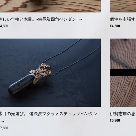
美しい年輪と木目。-備長炭四角ペンダント-
個性を主張す
4,800
¥4,200
木目の光遊び。-備長炭マクラメスティックペンダン
伊勢志摩の恵
¥6,800
ト-
7,800