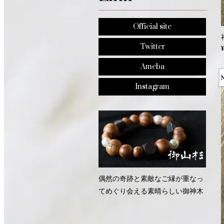
Official site
Twitter
¥
Ameba
Instagram
偶然の奇跡と素敵なご縁が重なっ
てめぐり会える素晴らしい御神木