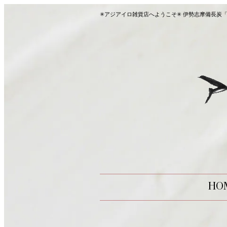
✳︎アジアイロ雑貨店へようこそ✳︎ 伊勢志摩備
HO