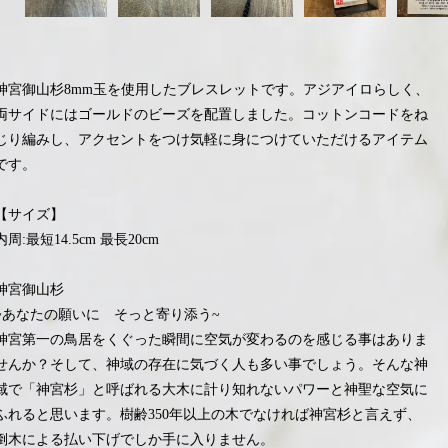
神宮御山杉8mm玉を使用したブレスレットです。アジアイロらしく、
両サイドにはゴールドのビーズを配置しました。コットンコードをね
じり編みし、アクセントをつけ気軽に身につけていただけるアイテム
です。
【サイズ】
内周:最短14.5cm 最長20cm
神宮御山杉
~あなたの願いに そっと寄り添う~
神宮第一の鳥居をくぐった瞬間に空気が変わるのを感じる事はありま
せんか？そして、神域の存在に気づく人も多い事でしょう。そんな神
域で「神宮杉」と呼ばれる大木に計り知れないパワーと神聖な空気に
ふれると思います。樹齢350年以上の木でなければ神宮杉と言えず、
倒木による払い下げでしか手に入りません。