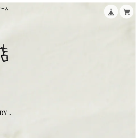
リー⁂
RY