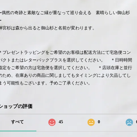
➖偶然の奇跡と素敵なご縁が重なって巡り会える 素晴らしい御山杉
➖
神宮杉は森から出ると御山杉と名前が変わります。
＊プレゼントラッピングをご希望のお客様は配送方法にて宅急便コン
パクトまたはレターパックプラスを選択してください。 ＊日時時間
指定をご希望の方は宅急便を選択してください。 ＊店頭在庫と並行
のため、在庫ありの商品に関しましてもタイミングにより欠品してし
まう可能性もございます。予めご了承ください。
ショップの評価
すべて
45
0